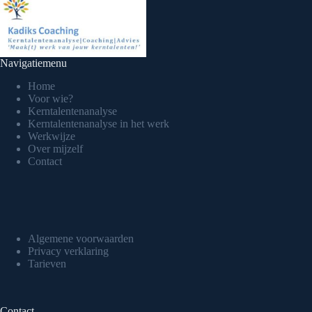
Navigatiemenu
Home
Voor wie?
Kerntalentenanalyse
Kerntalentenanalyse in het werk
Werkwijze
Over mijzelf
Contact
Algemene voorwaarden
Privacy verklaring
Tarieven
Contact